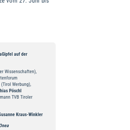
ze vom 27. Juni bis
Gipfel auf der
r Wissenschaften),
rtenforum
(Tirol Werbung),
hias Pöschl
mann TVB Tiroler
 Susanne Kraus-Winkler
 Onea