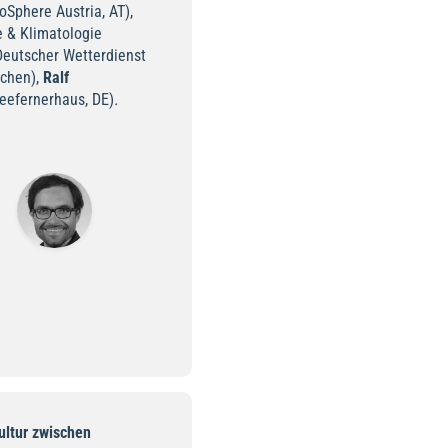
oSphere Austria, AT),
 & Klimatologie
eutscher Wetterdienst
nchen),
Ralf
eefernerhaus, DE)
.
ultur zwischen