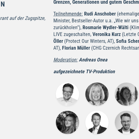
Grenzen, Generationen und gutem Geschm
EN
Teilnehmende:
Rudi Anschober
(ehemalige
ant auf der Zugspitze,
Minister, Bestseller-Autor u.a. „Wie wir uns
zurückholen"),
Rosmarie Wydler-Wälti
(Kli
LIVE zugeschalten,
Veronika Kurz
(Letzte G
Öller
(Protect Our Winters, AT),
Sofia Sche
AT),
Florian Müller
(CHG Czernich Rechtsan
Moderation:
Andreas Onea
aufgezeichnete TV-Produktion