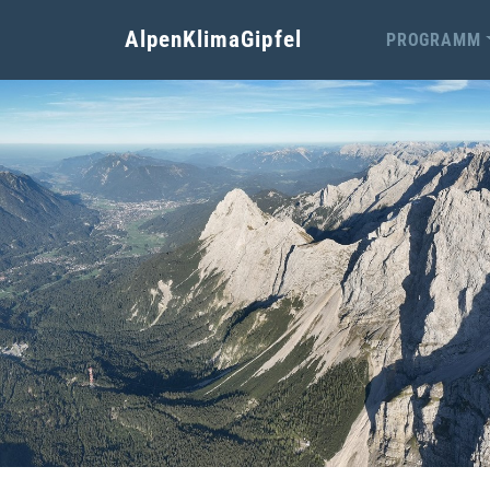
AlpenKlimaGipfel
PROGRAMM