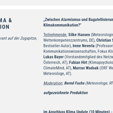
MA &
„Zwischen Alarmismus und Bagatellisierun
Klimakommunikation?"
ION
Teilnehmende:
Silke Hansen
(Meteorologin
ant auf der Zugspitze,
Wetterkompetenzzentrums, DE),
Christian 
Bestseller-Autor),
Irene Neverla
(Professor
Kommunikationswissenschaften, Fokus Kli
Lukas Bayer
(Vorstandsmitglied des Netzw
Österreich, AT),
Fabian Hirt
(Klimapsycholog
ClimateMind, AT),
Marcus Wadsak
(ORF We
Meteorologe, AT)
.
Moderation:
Bernd Fuchs
(Meteorologe, RT
aufgezeichnete Produktion
im Anschluss Klima Update (10 Minuten) 