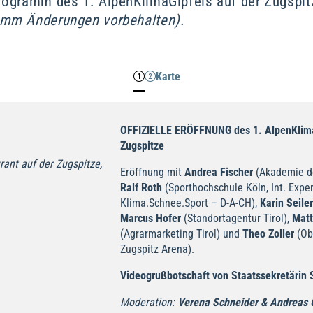
Programm des 1. AlpenKlimaGipfels auf der Zugspit
mm Änderungen vorbehalten).
Karte
OFFIZIELLE ERÖFFNUNG des 1. AlpenKlima
Zugspitze
ant auf der Zugspitze,
Eröffnung mit
Andrea Fischer
(Akademie de
Ralf Roth
(Sporthochschule Köln, Int. Expe
Klima.Schnee.Sport – D-A-CH),
Karin Seiler
Marcus Hofer
(Standortagentur Tirol),
Matt
(Agrarmarketing Tirol) und
Theo Zoller
(Ob
Zugspitz Arena).
Videogrußbotschaft von Staatssekretärin
Moderation:
Verena Schneider & Andreas