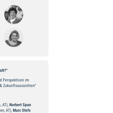
nft?“
d Perspektiven im
& Zukunftsaussichten“
, AT),
Norbert Span
er, AT),
Marc Olefs