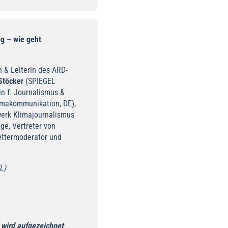
g – wie geht
 & Leiterin des ARD-
Stöcker
(SPIEGEL
in f. Journalismus &
makommunikation, DE),
erk Klimajournalismus
e, Vertreter von
ttermoderator und
L)
-
wird aufgezeichnet