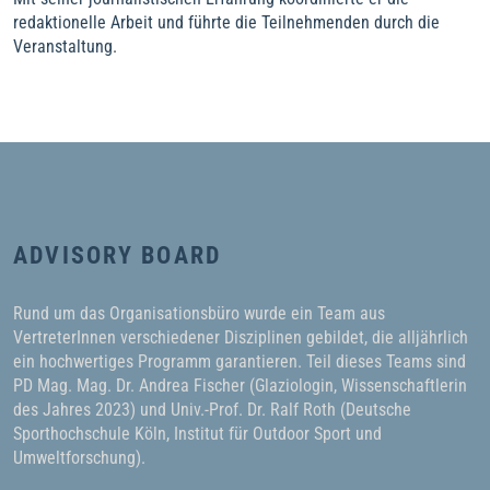
redaktionelle Arbeit und führte die Teilnehmenden durch die
Veranstaltung.
ADVISORY BOARD
Rund um das Organisationsbüro wurde ein Team aus
VertreterInnen verschiedener Disziplinen gebildet, die alljährlich
ein hochwertiges Programm garantieren. Teil dieses Teams sind
PD Mag. Mag. Dr. Andrea Fischer (Glaziologin, Wissenschaftlerin
des Jahres 2023) und Univ.-Prof. Dr. Ralf Roth (Deutsche
Sporthochschule Köln, Institut für Outdoor Sport und
Umweltforschung).