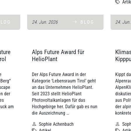
Arti
BLOG
24. Jun. 2026
BLOG
24. Jun
uture
Alps Future Award für
Klima
rol
HelioPlant
Kipppu
e
Der Alps Future Award in der
Kippt d
 Berg“
Kategorie ‘Lebensraum Tirol’ geht
Alpenra
scape
an das Unternehmen HelioPlant.
AlpenKl
en der
Seit 2023 stellt HelioPlant
diskutie
es
Photovoltaikanlagen für das
aus Poli
ruck am
Hochgebirge her. Dafür gab es nun
der alpi
die Auszeichnung …
konkrete
Sophie Achenbach
Sop
Artikel
Arti