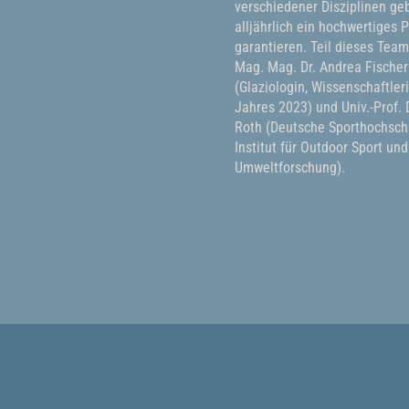
verschiedener Disziplinen geb
alljährlich ein hochwertiges
garantieren. Teil dieses Tea
Mag. Mag. Dr. Andrea Fischer
(Glaziologin, Wissenschaftler
Jahres 2023) und Univ.-Prof. D
Roth (Deutsche Sporthochschu
Institut für Outdoor Sport und
Umweltforschung).