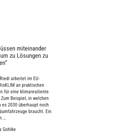
müssen miteinander
, um zu Lösungen zu
en“
Riedl arbeitet im EU-
 RisKLIM an praktischen
 für eine klimaresiliente
 Zum Beispiel, in welchen
 es 2030 überhaupt noch
äumfahrzeuge braucht. Ein
h …
a Gohlke