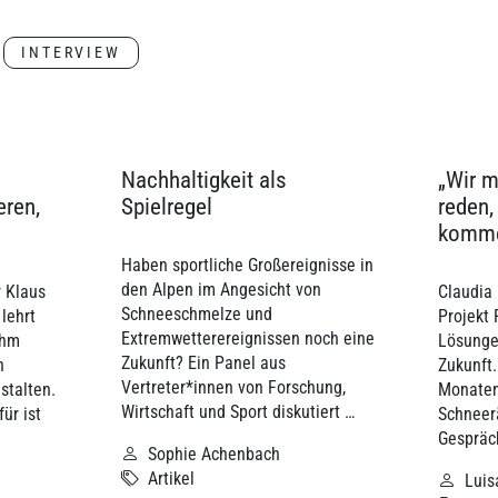
INTERVIEW
Nachhaltigkeit als
„Wir 
eren,
Spielregel
reden
komm
Haben sportliche Großereignisse in
den Alpen im Angesicht von
 Klaus
Claudia 
Schneeschmelze und
 lehrt
Projekt
Extremwetterereignissen noch eine
ihm
Lösungen
Zukunft? Ein Panel aus
n
Zukunft.
Vertreter*innen von Forschung,
stalten.
Monaten
Wirtschaft und Sport diskutiert …
ür ist
Schneer
Gespräc
Sophie Achenbach
Artikel
Luis