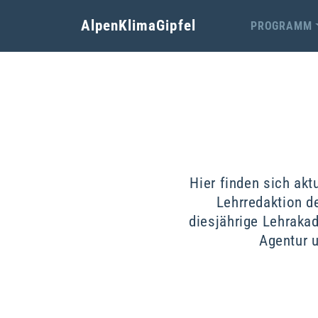
AlpenKlimaGipfel
PROGRAMM
Hier finden sich akt
Lehrredaktion d
diesjährige Lehraka
Agentur u