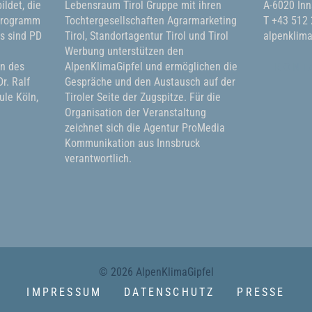
ildet, die
Lebensraum Tirol Gruppe mit ihren
A-6020 Inn
 Programm
Tochtergesellschaften Agrarmarketing
T +43 512
ms sind PD
Tirol, Standortagentur Tirol und Tirol
alpenklima
Werbung unterstützen den
in des
AlpenKlimaGipfel und ermöglichen die
KONT
r. Ralf
Gespräche und den Austausch auf der
le Köln,
Tiroler Seite der Zugspitze. Für die
Organisation der Veranstaltung
zeichnet sich die Agentur ProMedia
Kommunikation aus Innsbruck
verantwortlich.
© 2026 AlpenKlimaGipfel
IMPRESSUM
DATENSCHUTZ
PRESSE