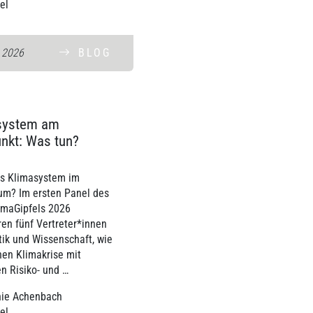
kel
. 2026
BLOG
system am
nkt: Was tun?
as Klimasystem im
um? Im ersten Panel des
imaGipfels 2026
ren fünf Vertreter*innen
tik und Wissenschaft, wie
nen Klimakrise mit
n Risiko- und …
hie Achenbach
kel