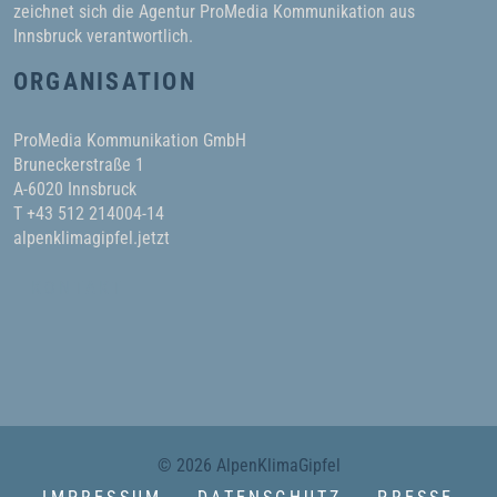
zeichnet sich die Agentur ProMedia Kommunikation aus
Innsbruck verantwortlich.
ORGANISATION
ProMedia Kommunikation GmbH
Bruneckerstraße 1
A-6020 Innsbruck
T +43 512 214004-14
alpenklimagipfel.jetzt
KONTAKT
© 2026 AlpenKlimaGipfel