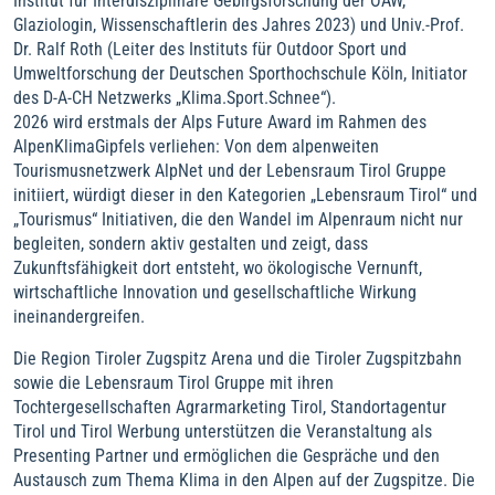
Institut für Interdisziplinäre Gebirgsforschung der ÖAW,
Glaziologin, Wissenschaftlerin des Jahres 2023) und Univ.-Prof.
Dr. Ralf Roth (Leiter des Instituts für Outdoor Sport und
Umweltforschung der Deutschen Sporthochschule Köln, Initiator
des D-A-CH Netzwerks „Klima.Sport.Schnee“).
2026 wird erstmals der Alps Future Award im Rahmen des
AlpenKlimaGipfels verliehen: Von dem alpenweiten
Tourismusnetzwerk AlpNet und der Lebensraum Tirol Gruppe
initiiert, würdigt dieser in den Kategorien „Lebensraum Tirol“ und
„Tourismus“ Initiativen, die den Wandel im Alpenraum nicht nur
begleiten, sondern aktiv gestalten und zeigt, dass
Zukunftsfähigkeit dort entsteht, wo ökologische Vernunft,
wirtschaftliche Innovation und gesellschaftliche Wirkung
ineinandergreifen.
Die Region Tiroler Zugspitz Arena und die Tiroler Zugspitzbahn
sowie die Lebensraum Tirol Gruppe mit ihren
Tochtergesellschaften Agrarmarketing Tirol, Standortagentur
Tirol und Tirol Werbung unterstützen die Veranstaltung als
Presenting Partner und ermöglichen die Gespräche und den
Austausch zum Thema Klima in den Alpen auf der Zugspitze. Die