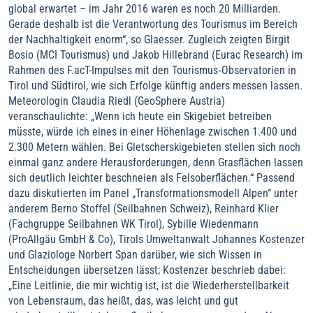
global erwartet – im Jahr 2016 waren es noch 20 Milliarden.
Gerade deshalb ist die Verantwortung des Tourismus im Bereich
der Nachhaltigkeit enorm“, so Glaesser. Zugleich zeigten Birgit
Bosio (MCI Tourismus) und Jakob Hillebrand (Eurac Research) im
Rahmen des F.acT-Impulses mit den Tourismus‑Observatorien in
Tirol und Südtirol, wie sich Erfolge künftig anders messen lassen.
Meteorologin Claudia Riedl (GeoSphere Austria)
veranschaulichte: „Wenn ich heute ein Skigebiet betreiben
müsste, würde ich eines in einer Höhenlage zwischen 1.400 und
2.300 Metern wählen. Bei Gletscherskigebieten stellen sich noch
einmal ganz andere Herausforderungen, denn Grasflächen lassen
sich deutlich leichter beschneien als Felsoberflächen.“ Passend
dazu diskutierten im Panel „Transformationsmodell Alpen“ unter
anderem Berno Stoffel (Seilbahnen Schweiz), Reinhard Klier
(Fachgruppe Seilbahnen WK Tirol), Sybille Wiedenmann
(ProAllgäu GmbH & Co), Tirols Umweltanwalt Johannes Kostenzer
und Glaziologe Norbert Span darüber, wie sich Wissen in
Entscheidungen übersetzen lässt; Kostenzer beschrieb dabei:
„Eine Leitlinie, die mir wichtig ist, ist die Wiederherstellbarkeit
von Lebensraum, das heißt, das, was leicht und gut