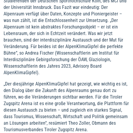
Studierenden der Deutschen Sporthochschule Köln, des MCI und
der Universität Innsbruck. Das Fazit war eindeutig: Der
Alpenraum verfügt über Daten, Konzepte und Pioniergeister –
was nun zählt, ist die Entschlossenheit zur Umsetzung. „Der
Alpenraum ist kein abstraktes Forschungsobjekt – er ist ein
Lebensraum, der sich in Echtzeit verändert. Was wir jetzt
brauchen, sind der interdisziplinäre Austausch und der Mut für
Veränderung. Für beides ist der AlpenKlimaGipfel die perfekte
Bühne“, so Andrea Fischer (Wissenschaftlerin am Institut für
Interdisziplinäre Gebirgsforschung der ÖAW, Glaziologin,
Wissenschaftlerin des Jahres 2023, Advisory Board
AlpenKlimaGipfel).
„Der diesjährige AlpenKlimaGipfel hat gezeigt, wie wichtig es ist,
den Dialog über die Zukunft des Alpenraums genau dort zu
führen, wo die Veränderungen sichtbar werden. Für die Tiroler
Zugspitz Arena ist es eine große Verantwortung, die Plattform für
diesen Austausch zu bieten – und zugleich ein starkes Signal,
dass Tourismus, Wissenschaft, Wirtschaft und Politik gemeinsam
an Lösungen arbeiten“, resümiert Theo Zoller, Obmann des
Tourismusverbandes Tiroler Zugspitz Arena.