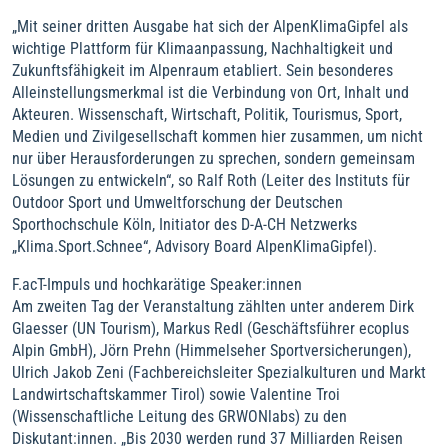
„Mit seiner dritten Ausgabe hat sich der AlpenKlimaGipfel als
wichtige Plattform für Klimaanpassung, Nachhaltigkeit und
Zukunftsfähigkeit im Alpenraum etabliert. Sein besonderes
Alleinstellungsmerkmal ist die Verbindung von Ort, Inhalt und
Akteuren. Wissenschaft, Wirtschaft, Politik, Tourismus, Sport,
Medien und Zivilgesellschaft kommen hier zusammen, um nicht
nur über Herausforderungen zu sprechen, sondern gemeinsam
Lösungen zu entwickeln“, so Ralf Roth (Leiter des Instituts für
Outdoor Sport und Umweltforschung der Deutschen
Sporthochschule Köln, Initiator des D-A-CH Netzwerks
„Klima.Sport.Schnee“, Advisory Board AlpenKlimaGipfel).
F.acT-Impuls und hochkarätige Speaker:innen
Am zweiten Tag der Veranstaltung zählten unter anderem Dirk
Glaesser (UN Tourism), Markus Redl (Geschäftsführer ecoplus
Alpin GmbH), Jörn Prehn (Himmelseher Sportversicherungen),
Ulrich Jakob Zeni (Fachbereichsleiter Spezialkulturen und Markt
Landwirtschaftskammer Tirol) sowie Valentine Troi
(Wissenschaftliche Leitung des GRWONlabs) zu den
Diskutant:innen. „Bis 2030 werden rund 37 Milliarden Reisen