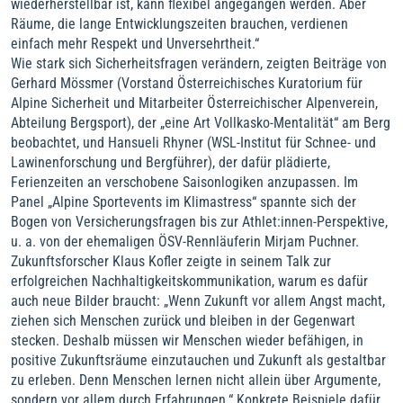
wiederherstellbar ist, kann flexibel angegangen werden. Aber
Räume, die lange Entwicklungszeiten brauchen, verdienen
einfach mehr Respekt und Unversehrtheit.“
Wie stark sich Sicherheitsfragen verändern, zeigten Beiträge von
Gerhard Mössmer (Vorstand Österreichisches Kuratorium für
Alpine Sicherheit und Mitarbeiter Österreichischer Alpenverein,
Abteilung Bergsport), der „eine Art Vollkasko-Mentalität“ am Berg
beobachtet, und Hansueli Rhyner (WSL-Institut für Schnee- und
Lawinenforschung und Bergführer), der dafür plädierte,
Ferienzeiten an verschobene Saisonlogiken anzupassen. Im
Panel „Alpine Sportevents im Klimastress“ spannte sich der
Bogen von Versicherungsfragen bis zur Athlet:innen-Perspektive,
u. a. von der ehemaligen ÖSV-Rennläuferin Mirjam Puchner.
Zukunftsforscher Klaus Kofler zeigte in seinem Talk zur
erfolgreichen Nachhaltigkeitskommunikation, warum es dafür
auch neue Bilder braucht: „Wenn Zukunft vor allem Angst macht,
ziehen sich Menschen zurück und bleiben in der Gegenwart
stecken. Deshalb müssen wir Menschen wieder befähigen, in
positive Zukunftsräume einzutauchen und Zukunft als gestaltbar
zu erleben. Denn Menschen lernen nicht allein über Argumente,
sondern vor allem durch Erfahrungen.“ Konkrete Beispiele dafür